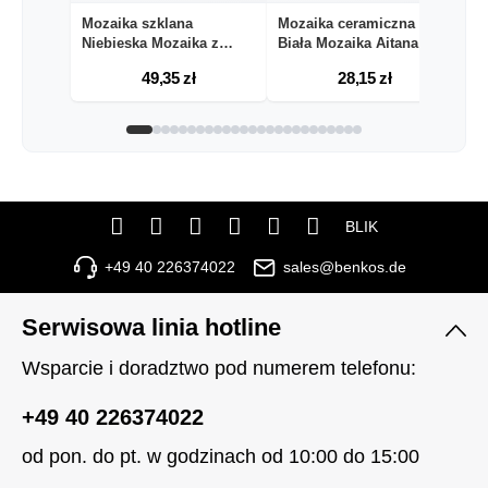
Mozaika szklana
Mozaika ceramiczna
M
Niebieska Mozaika z
Biała Mozaika Aitana
Bi
kami...
49,35 zł
28,15 zł
BLIK
+49 40 226374022
sales@benkos.de
Serwisowa linia hotline
Wsparcie i doradztwo pod numerem telefonu:
+49 40 226374022
od pon. do pt. w godzinach od 10:00 do 15:00