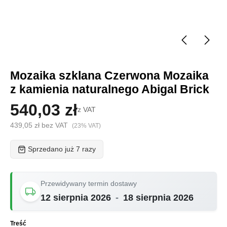
Mozaika szklana Czerwona Mozaika
z kamienia naturalnego Abigal Brick
540,03 zł
z VAT
439,05 zł bez VAT
(23% VAT)
Sprzedano już 7 razy
Przewidywany termin dostawy
12 sierpnia 2026
-
18 sierpnia 2026
Wybierz
Treść