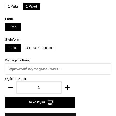
1 Matte
1 Paket
Wybierz
Farbe
Rot
Wybierz
Steinform
Brick
Quadrat / Rechteck
Wymagana Paket:
Ogółem:
Paket
Do koszyka