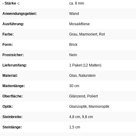
- Stärke -:
ca. 8 mm
Anwendungsgebiet:
Wand
Ausführung:
Mosaikfliese
Farbe:
Grau
, Marmoriert
, Rot
Form:
Brick
Frostsicher:
Nein
Lieferumfang:
1 Paket (12 Matten)
Material:
Glas
, Naturstein
Mattenlänge:
30 cm
Oberfläche:
Glänzend
, Poliert
Optik:
Glanzoptik
, Marmoroptik
Steinbreite:
4,8 cm
, 9,8 cm
Steinlänge:
1,5 cm