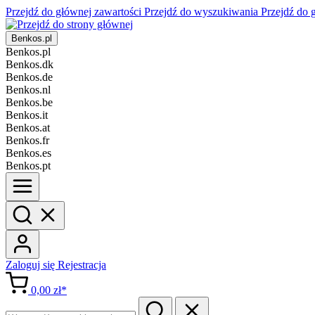
Przejdź do głównej zawartości
Przejdź do wyszukiwania
Przejdź do 
Benkos.pl
Benkos.pl
Benkos.dk
Benkos.de
Benkos.nl
Benkos.be
Benkos.it
Benkos.at
Benkos.fr
Benkos.es
Benkos.pt
Zaloguj się
Rejestracja
0,00 zł*