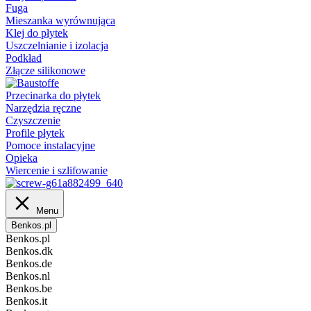
Fuga
Mieszanka wyrównująca
Klej do płytek
Uszczelnianie i izolacja
Podkład
Złącze silikonowe
Przecinarka do płytek
Narzędzia ręczne
Czyszczenie
Profile płytek
Pomoce instalacyjne
Opieka
Wiercenie i szlifowanie
Menu
Benkos.pl
Benkos.pl
Benkos.dk
Benkos.de
Benkos.nl
Benkos.be
Benkos.it