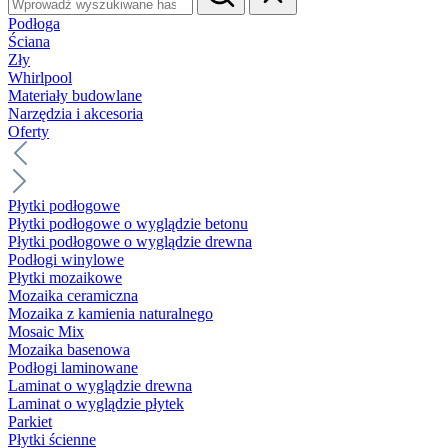
Podłoga
Ściana
Zły
Whirlpool
Materiały budowlane
Narzędzia i akcesoria
Oferty
Płytki podłogowe
Płytki podłogowe o wyglądzie betonu
Płytki podłogowe o wyglądzie drewna
Podłogi winylowe
Płytki mozaikowe
Mozaika ceramiczna
Mozaika z kamienia naturalnego
Mosaic Mix
Mozaika basenowa
Podłogi laminowane
Laminat o wyglądzie drewna
Laminat o wyglądzie płytek
Parkiet
Płytki ścienne