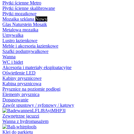
Płytki ścienne Metro
Płytki ścienne skalibrowane
Płytki mozaikowe
Mozaika szklana
Nowy
Glas Naturstein Mosaik
Metalowa mozaika
Umywalka
Lustro łazienkowe
Meble i akcesoria łazienkowe
Szafki podumywalkowe
Wanna
WC i bidet
Akcesoria i materiały eksploatacyjne
Oświetlenie LED
Kabiny prysznicowe
Kabina prysznicowa
Prysznice na poziomie podłogi
Elementy prysznica
Dopasowanie
Zawór spustowy / syfonowy / kątowy
Zewnętrzne jacuzzi
Wanna z hydromasażem
Klej do parkietu