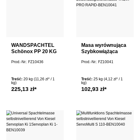
WANDSPACHTEL
Masa wyrównująca
Schönox PP 20 KG
Szybkowiążąca
wylewka
Prod.-Nr.: FZ10436
Prod.-Nr.: FZ10041
cementowa Masa
wyrównująca
podłogę TREVI
Treść:
20 kg
(11,26 zł* / 1
Treść:
25 kg
(4,12 zł* / 1
PRO RAPID
kg)
kg)
225,13 zł*
102,93 zł*