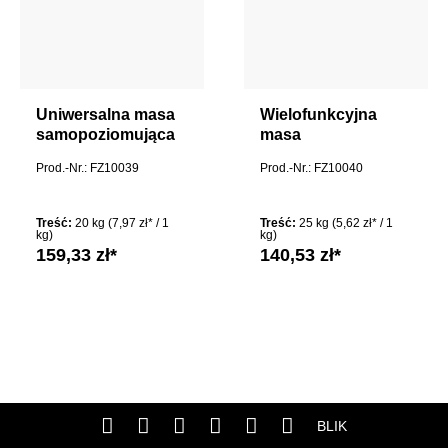
Uniwersalna masa
Wielofunkcyjna
samopoziomująca
masa
firmy Kiesel
samopoziomująca
Prod.-Nr.: FZ10039
Prod.-Nr.: FZ10040
Servoplan Ki
firmy Kiesel
1Servoplan Ki 1
ServoMulti S 110
Treść:
20 kg
(7,97 zł* / 1
Treść:
25 kg
(5,62 zł* / 1
kg)
kg)
159,33 zł*
140,53 zł*
BLIK