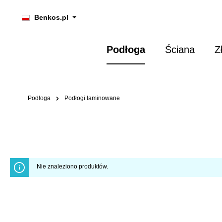
 wyszukiwania
Przejdź do głównej nawigacji
Benkos.pl
Podłoga
Ściana
Z
Podłoga
Podłogi laminowane
Nie znaleziono produktów.