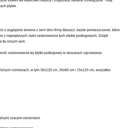
e trafiłeś we właściwe miejsce i znajdziesz idealne rozwiązanie. Tutaj
ach płytek .
 o wyglądzie drewna z serii Vero firmy Marazzi, każde pomieszczenie, które
e z największych zalet zastosowania tych płytek podłogowych. Dzięki
le innych serii.
wość zastosowania tej płytki podłogowej w obszarach ogrzewania
 różnych rozmiarach, w tym 30x120 cm, 30x60 cm i 15x120 cm, wszystkie
dnymi szarymi odcieniami.