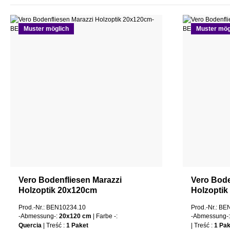
Muster möglich
Muster mög
Vero Bodenfliesen Marazzi
Vero Bode
Holzoptik 20x120cm
Holzopti
Prod.-Nr.: BEN10234.10
Prod.-Nr.: B
-Abmessung-:
20x120 cm
| Farbe -:
-Abmessung-
Quercia
| Treść :
1 Paket
| Treść :
1 Pak