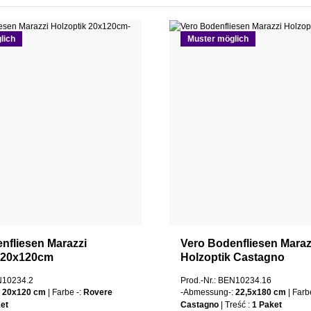
lich
Muster möglich
nfliesen Marazzi
Vero Bodenfliesen Maraz
k 20x120cm
Holzoptik Castagno
EN10234.2
Prod.-Nr.: BEN10234.16
:
20x120 cm
| Farbe -:
Rovere
-Abmessung-:
22,5x180 cm
| Farb
et
Castagno
| Treść :
1 Paket