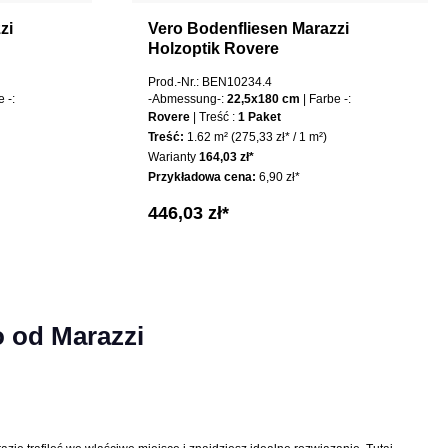
zi
Vero Bodenfliesen Marazzi
Holzoptik Rovere
Prod.-Nr.: BEN10234.4
e -:
-Abmessung-:
22,5x180 cm
| Farbe -:
Rovere
| Treść :
1 Paket
Treść:
1.62 m²
(275,33 zł* / 1 m²)
Warianty
164,03 zł*
Przykładowa cena:
6,90 zł*
446,03 zł*
o od Marazzi