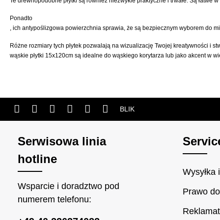
Te drewnopodobne płytki są również niezwykle praktyczne i trwałe. Są łatwe w
Ponadto
, ich antypoślizgowa powierzchnia sprawia, że są bezpiecznym wyborem do miej
Różne rozmiary tych płytek pozwalają na wizualizację Twojej kreatywności i 
wąskie płytki 15x120cm są idealne do wąskiego korytarza lub jako akcent w 
BLIK
Serwisowa linia
Servic
hotline
Wysyłka i
Wsparcie i doradztwo pod
Prawo do
numerem telefonu:
Reklamat