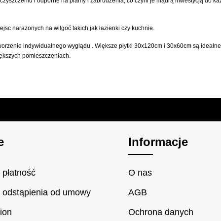
 czyszczeniu i odporne na plamy i zabrudzenia, co czyni je mądrą inwestycją do 
sc narażonych na wilgoć takich jak łazienki czy kuchnie.
stworzenie indywidualnego wyglądu . Większe płytki 30x120cm i 30x60cm są idealne
większych pomieszczeniach.
e
Informacje
 płatność
O nas
 odstąpienia od umowy
AGB
ion
Ochrona danych