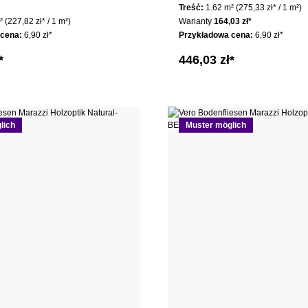
Treść:
1.62 m²
(275,33 zł* / 1 m²)
m²
(227,82 zł* / 1 m²)
Warianty
164,03 zł*
 cena:
6,90 zł*
Przykładowa cena:
6,90 zł*
*
446,03 zł*
lich
Muster möglich