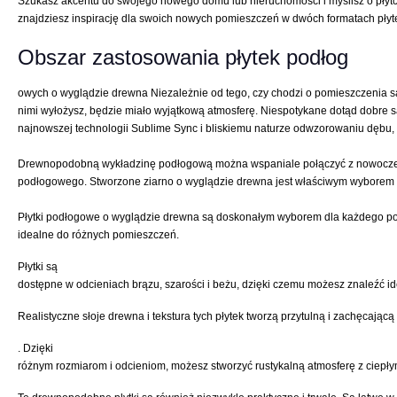
Szukasz akcentu do swojego nowego domu lub nieruchomości i myślisz o płytce
znajdziesz inspirację dla swoich nowych pomieszczeń w dwóch formatach płytek
Obszar zastosowania płytek podłog
owych o wyglądzie drewna Niezależnie od tego, czy chodzi o pomieszczenia sa
nimi wyłożysz, będzie miało wyjątkową atmosferę. Niespotykane dotąd dobre s
najnowszej technologii Sublime Sync i bliskiemu naturze odwzorowaniu dębu, 
Drewnopodobną wykładzinę podłogową można wspaniale połączyć z nowoczesnym 
podłogowego. Stworzone ziarno o wyglądzie drewna jest właściwym wyborem dl
Płytki podłogowe o wyglądzie drewna są doskonałym wyborem dla każdego pomie
idealne do różnych pomieszczeń.
Płytki są
dostępne w odcieniach brązu, szarości i beżu, dzięki czemu możesz znaleźć ide
Realistyczne słoje drewna i tekstura tych płytek tworzą przytulną i zachęcaj
. Dzięki
różnym rozmiarom i odcieniom, możesz stworzyć rustykalną atmosferę z ciepł