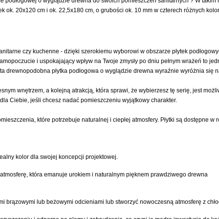
 podłogowej o wyglądzie drewna do swoich pomieszczeń sanitarnych ? W takim razi
 ok. 20x120 cm i ok. 22,5x180 cm, o grubości ok. 10 mm w czterech różnych kolor
nitarne czy kuchenne - dzięki szerokiemu wyborowi w obszarze płytek podłogowych
amopoczucie i uspokajający wpływ na Twoje zmysły po dniu pełnym wrażeń to jedn
ta drewnopodobna płytka podłogowa o wyglądzie drewna wyraźnie wyróżnia się na t
wnętrzem, a kolejną atrakcją, która sprawi, że wybierzesz tę serię, jest możli
a Ciebie, jeśli chcesz nadać pomieszczeniu wyjątkowy charakter.
szczenia, które potrzebuje naturalnej i ciepłej atmosfery. Płytki są dostępne w
alny kolor dla swojej koncepcji projektowej.
ącą atmosferę, która emanuje urokiem i naturalnym pięknem prawdziwego drewna
ymi brązowymi lub beżowymi odcieniami lub stworzyć nowoczesną atmosferę z chło