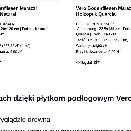
nfliesen Marazzi
Vero Bodenfliesen Maraz
 Natural
Holzoptik Quercia
EN10234.6
Prod.-Nr.: BEN10234.12
:
20x120 cm
| Farbe -:
Natural
-Abmessung-:
22,5x180 cm
| Farb
et
Quercia
| Treść :
1 Paket
Treść:
1.62 m²
(275,33 zł* / 1 m²)
m²
(227,82 zł* / 1 m²)
Warianty
164,03 zł*
 cena:
6,90 zł*
Przykładowa cena:
6,90 zł*
*
446,03 zł*
nach dzięki płytkom podłogowym Ver
wyglądzie drewna