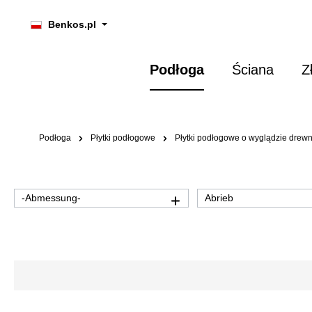
 wyszukiwania
Przejdź do głównej nawigacji
Benkos.pl
Podłoga
Ściana
Z
Podłoga
Płytki podłogowe
Płytki podłogowe o wyglądzie drew
-Abmessung-
Abrieb