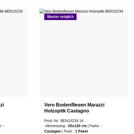
Muster möglich
zi
Vero Bodenfliesen Marazzi
Holzoptik Castagno
Prod.-Nr.: BEN10234.14
e -:
-Abmessung-:
20x120 cm
| Farbe -:
Castagno
| Treść :
1 Paket