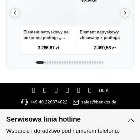
Element natryskowy na
Element natryskowy
E
poziomie podłogi „...
zlicowany z podłogą „...
po
3 286,67 zł
2 490,53 zł
BLIK
+49 40 226374022
sales@benkos.de
Serwisowa linia hotline
Wsparcie i doradztwo pod numerem telefonu: