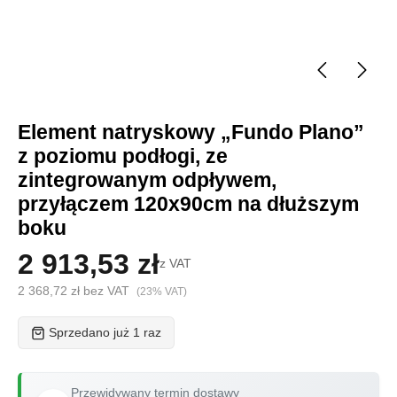
Element natryskowy „Fundo Plano”
z poziomu podłogi, ze
zintegrowanym odpływem,
przyłączem 120x90cm na dłuższym
boku
2 913,53 zł
z VAT
2 368,72 zł bez VAT
(23% VAT)
Sprzedano już 1 raz
Przewidywany termin dostawy