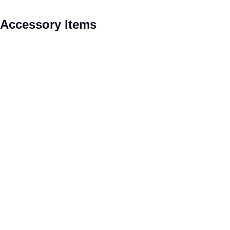
Pomiń galerię produktów
Accessory Items