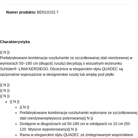
Numer produktu:
BEN10102.7
Charakterystyka
{{ N }}
Prefabrykowane kombinacje rusztu/ramki ze szczotkowanej stali nierdzewnej w
wymiarach 50–180 cm (długość rusztu) decydują o wizualnym wizerunku
Schlüter® -LINIA KERDIEGO. Ościeżnice w eleganckim stylu QUADEC są
opcjonalnie wyposażone w designerskie ruszty lub wnękę pod płytki.
{{ N }}
{{ N }}
{{ N }}
{{ N }}
{{ N }}
Prefabrykowane kombinacje rusztu/ramki wykonane ze szczotkowanej
stali nierdzewnej/wysoce polerowanej{{ N }}
Dostępne w długościach od 50-180 cm w odstępach co 10 cm (50-
120 Wysoce wypolerowany){{ N }}
Rama w eleganckim stylu QUADEC ze zintegrowanym wspornikiem