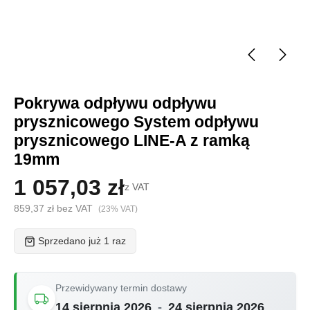
Pokrywa odpływu odpływu
prysznicowego System odpływu
prysznicowego LINE-A z ramką
19mm
1 057,03 zł
z VAT
859,37 zł bez VAT
(23% VAT)
Sprzedano już 1 raz
Przewidywany termin dostawy
14 sierpnia 2026
-
24 sierpnia 2026