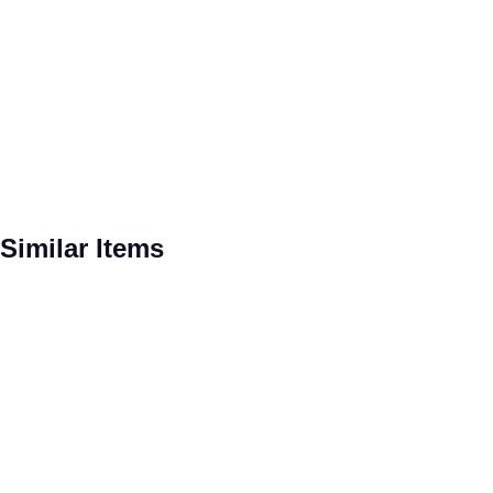
Pomiń galerię produktów
Similar Items