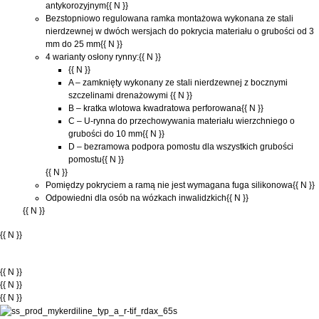
antykorozyjnym{{ N }}
Bezstopniowo regulowana ramka montażowa wykonana ze stali
nierdzewnej w dwóch wersjach do pokrycia materiału o grubości od 3
mm do 25 mm{{ N }}
4 warianty osłony rynny:{{ N }}
{{ N }}
A – zamknięty wykonany ze stali nierdzewnej z bocznymi
szczelinami drenażowymi {{ N }}
B – kratka wlotowa kwadratowa perforowana{{ N }}
C – U-rynna do przechowywania materiału wierzchniego o
grubości do 10 mm{{ N }}
D – bezramowa podpora pomostu dla wszystkich grubości
pomostu{{ N }}
{{ N }}
Pomiędzy pokryciem a ramą nie jest wymagana fuga silikonowa{{ N }}
Odpowiedni dla osób na wózkach inwalidzkich{{ N }}
{{ N }}
{{ N }}
{{ N }}
{{ N }}
{{ N }}