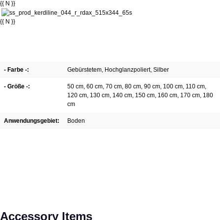
{{ N }}
{{ N }}
- Farbe -:
Gebürstetem
, Hochglanzpoliert
, Silber
- Größe -:
50 cm
, 60 cm
, 70 cm
, 80 cm
, 90 cm
, 100 cm
, 110 cm
,
120 cm
, 130 cm
, 140 cm
, 150 cm
, 160 cm
, 170 cm
, 180
cm
Anwendungsgebiet:
Boden
Pomiń galerię produktów
Accessory Items