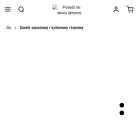
wnej zawartości
Zły
Zawór spustowy / syfonowy / kątowy