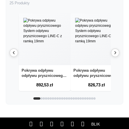
25 Produkty
Pokrywa odpływu
Pokrywa odpływu
P
odpływu prysznicowego
odpływu prysznicowego
p
Sy...
Sy...
pr
892,53 zł
826,73 zł
BLIK